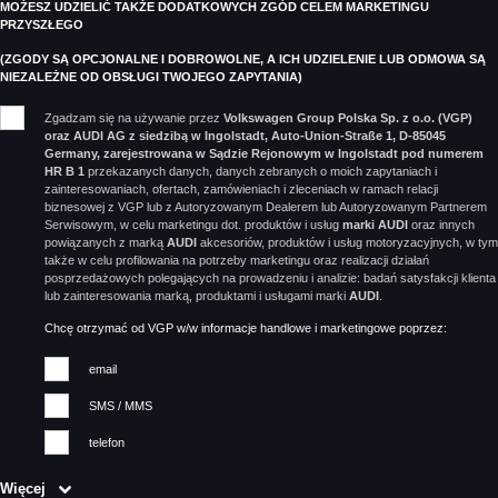
MOŻESZ UDZIELIĆ TAKŻE DODATKOWYCH ZGÓD CELEM MARKETINGU
PRZYSZŁEGO
(ZGODY SĄ OPCJONALNE I DOBROWOLNE, A ICH UDZIELENIE LUB ODMOWA SĄ
NIEZALEŻNE OD OBSŁUGI TWOJEGO ZAPYTANIA)
Zgadzam się na używanie przez
Volkswagen Group Polska Sp. z o.o. (VGP)
oraz AUDI AG z siedzibą w Ingolstadt, Auto-Union-Straße 1, D-85045
Germany, zarejestrowana w Sądzie Rejonowym w Ingolstadt pod numerem
HR B 1
przekazanych danych, danych zebranych o moich zapytaniach i
zainteresowaniach, ofertach, zamówieniach i zleceniach w ramach relacji
biznesowej z VGP lub z Autoryzowanym Dealerem lub Autoryzowanym Partnerem
Serwisowym, w celu marketingu dot. produktów i usług
marki AUDI
oraz innych
powiązanych z marką
AUDI
akcesoriów, produktów i usług motoryzacyjnych, w tym
także w celu profilowania na potrzeby marketingu oraz realizacji działań
posprzedażowych polegających na prowadzeniu i analizie: badań satysfakcji klienta
lub zainteresowania marką, produktami i usługami marki
AUDI
.
Chcę otrzymać od VGP w/w informacje handlowe i marketingowe poprzez:
email
SMS / MMS
telefon
Więcej