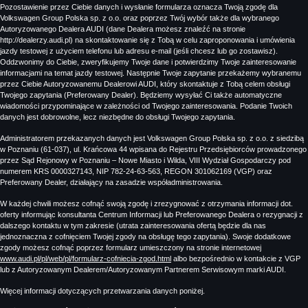
Pozostawienie przez Ciebie danych i wysłanie formularza oznacza Twoją zgodę dla
Volkswagen Group Polska sp. z o.o. oraz poprzez Twój wybór także dla wybranego
Autoryzowanego Dealera AUDI (dane Dealera możesz znaleźć na stronie
http://dealerzy.audi.pl) na skontaktowanie się z Tobą w celu zaproponowania i umówienia
jazdy testowej z użyciem telefonu lub adresu e-mail (jeśli chcesz lub go zostawisz).
Oddzwonimy do Ciebie, zweryfikujemy Twoje dane i potwierdzimy Twoje zainteresowanie
informacjami na temat jazdy testowej. Następnie Twoje zapytanie przekażemy wybranemu
przez Ciebie Autoryzowanemu Dealerowi AUDI, który skontaktuje z Tobą celem obsługi
Twojego zapytania (Preferowany Dealer). Będziemy wysyłać Ci także automatyczne
wiadomości przypominające w zależności od Twojego zainteresowania. Podanie Twoich
danych jest dobrowolne, lecz niezbędne do obsługi Twojego zapytania.
Administratorem przekazanych danych jest Volkswagen Group Polska sp. z o.o. z siedzibą
w Poznaniu (61-037), ul. Krańcowa 44 wpisana do Rejestru Przedsiębiorców prowadzonego
przez Sąd Rejonowy w Poznaniu – Nowe Miasto i Wilda, VIII Wydział Gospodarczy pod
numerem KRS 0000327143, NIP 782-24-63-563, REGON 301062169 (VGP) oraz
Preferowany Dealer, działający na zasadzie współadministrowania.
W każdej chwili możesz cofnąć swoją zgodę i zrezygnować z otrzymania informacji dot.
oferty informując konsultanta Centrum Informacji lub Preferowanego Dealera o rezygnacji z
dalszego kontaktu w tym zakresie (utrata zainteresowania ofertą będzie dla nas
jednoznaczna z cofnięciem Twojej zgody na obsługę tego zapytania). Swoje dodatkowe
zgody możesz cofnąć poprzez formularz umieszczony na stronie internetowej
www.audi.pl/pl/web/pl/formularz-cofniecia-zgod.html
albo bezpośrednio w kontakcie z VGP
lub z Autoryzowanym Dealerem/Autoryzowanym Partnerem Serwisowym marki AUDI.
Więcej informacji dotyczących przetwarzania danych poniżej.