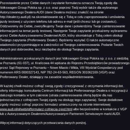
Pozostawienie przez Ciebie danych i wysłanie formularza oznacza Twoją zgodę dla
Volkswagen Group Polska sp. z o.o. oraz poprzez Twój wybór także dla wybranego
Autoryzowanego Dealera AUDI (dane Dealera możesz znaleźć na stronie
http://dealerzy.audi.pl) na skontaktowanie się z Tobą w celu zaproponowania i umówienia
jazdy testowej z użyciem telefonu lub adresu e-mail (jeśli chcesz lub go zostawisz).
Oddzwonimy do Ciebie, zweryfikujemy Twoje dane i potwierdzimy Twoje zainteresowanie
informacjami na temat jazdy testowej. Następnie Twoje zapytanie przekażemy wybranemu
przez Ciebie Autoryzowanemu Dealerowi AUDI, który skontaktuje z Tobą celem obsługi
Twojego zapytania (Preferowany Dealer). Będziemy wysyłać Ci także automatyczne
wiadomości przypominające w zależności od Twojego zainteresowania. Podanie Twoich
danych jest dobrowolne, lecz niezbędne do obsługi Twojego zapytania.
Administratorem przekazanych danych jest Volkswagen Group Polska sp. z o.o. z siedzibą
w Poznaniu (61-037), ul. Krańcowa 44 wpisana do Rejestru Przedsiębiorców prowadzonego
przez Sąd Rejonowy w Poznaniu – Nowe Miasto i Wilda, VIII Wydział Gospodarczy pod
numerem KRS 0000327143, NIP 782-24-63-563, REGON 301062169 (VGP) oraz
Preferowany Dealer, działający na zasadzie współadministrowania.
W każdej chwili możesz cofnąć swoją zgodę i zrezygnować z otrzymania informacji dot.
oferty informując konsultanta Centrum Informacji lub Preferowanego Dealera o rezygnacji z
dalszego kontaktu w tym zakresie (utrata zainteresowania ofertą będzie dla nas
jednoznaczna z cofnięciem Twojej zgody na obsługę tego zapytania). Swoje dodatkowe
zgody możesz cofnąć poprzez formularz umieszczony na stronie internetowej
www.audi.pl/pl/web/pl/formularz-cofniecia-zgod.html
albo bezpośrednio w kontakcie z VGP
lub z Autoryzowanym Dealerem/Autoryzowanym Partnerem Serwisowym marki AUDI.
Więcej informacji dotyczących przetwarzania danych poniżej.