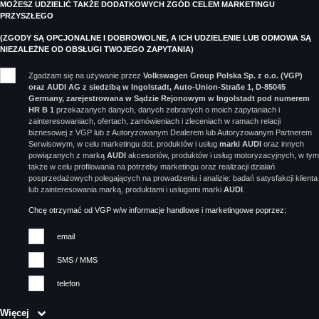
MOŻESZ UDZIELIĆ TAKŻE DODATKOWYCH ZGÓD CELEM MARKETINGU
PRZYSZŁEGO
(ZGODY SĄ OPCJONALNE I DOBROWOLNE, A ICH UDZIELENIE LUB ODMOWA SĄ
NIEZALEŻNE OD OBSŁUGI TWOJEGO ZAPYTANIA)
Zgadzam się na używanie przez
Volkswagen Group Polska Sp. z o.o. (VGP)
oraz AUDI AG z siedzibą w Ingolstadt, Auto-Union-Straße 1, D-85045
Germany, zarejestrowana w Sądzie Rejonowym w Ingolstadt pod numerem
HR B 1
przekazanych danych, danych zebranych o moich zapytaniach i
zainteresowaniach, ofertach, zamówieniach i zleceniach w ramach relacji
biznesowej z VGP lub z Autoryzowanym Dealerem lub Autoryzowanym Partnerem
Serwisowym, w celu marketingu dot. produktów i usług
marki AUDI
oraz innych
powiązanych z marką
AUDI
akcesoriów, produktów i usług motoryzacyjnych, w tym
także w celu profilowania na potrzeby marketingu oraz realizacji działań
posprzedażowych polegających na prowadzeniu i analizie: badań satysfakcji klienta
lub zainteresowania marką, produktami i usługami marki
AUDI
.
Chcę otrzymać od VGP w/w informacje handlowe i marketingowe poprzez:
email
SMS / MMS
telefon
Więcej