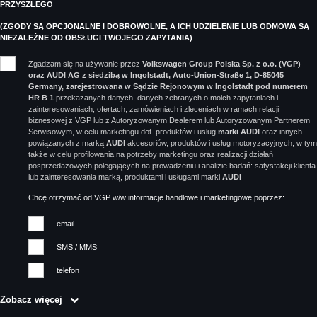
PRZYSZŁEGO
(ZGODY SĄ OPCJONALNE I DOBROWOLNE, A ICH UDZIELENIE LUB ODMOWA SĄ
NIEZALEŻNE OD OBSŁUGI TWOJEGO ZAPYTANIA)
Zgadzam się na używanie przez
Volkswagen Group Polska Sp. z o.o. (VGP)
oraz AUDI AG z siedzibą w Ingolstadt, Auto-Union-Straße 1, D-85045
Germany, zarejestrowana w Sądzie Rejonowym w Ingolstadt pod numerem
HR B 1
przekazanych danych, danych zebranych o moich zapytaniach i
zainteresowaniach, ofertach, zamówieniach i zleceniach w ramach relacji
biznesowej z VGP lub z Autoryzowanym Dealerem lub Autoryzowanym Partnerem
Serwisowym, w celu marketingu dot. produktów i usług
marki AUDI
oraz innych
powiązanych z marką
AUDI
akcesoriów, produktów i usług motoryzacyjnych, w tym
także w celu profilowania na potrzeby marketingu oraz realizacji działań
posprzedażowych polegających na prowadzeniu i analizie badań: satysfakcji klienta
lub zainteresowania marką, produktami i usługami marki
AUDI
Chcę otrzymać od VGP w/w informacje handlowe i marketingowe poprzez:
email
SMS / MMS
telefon
Zobacz więcej