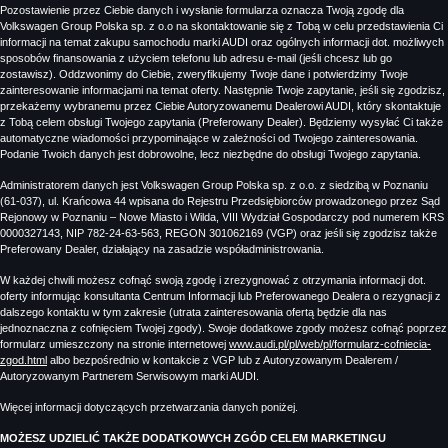
Pozostawienie przez Ciebie danych i wysłanie formularza oznacza Twoją zgodę dla
Volkswagen Group Polska sp. z o.o na skontaktowanie się z Tobą w celu przedstawienia Ci
informacji na temat zakupu samochodu marki AUDI oraz ogólnych informacji dot. możliwych
sposobów finansowania z użyciem telefonu lub adresu e-mail (jeśli chcesz lub go
zostawisz). Oddzwonimy do Ciebie, zweryfikujemy Twoje dane i potwierdzimy Twoje
zainteresowanie informacjami na temat oferty. Następnie Twoje zapytanie, jeśli się zgodzisz,
przekażemy wybranemu przez Ciebie Autoryzowanemu Dealerowi AUDI, który skontaktuje
z Tobą celem obsługi Twojego zapytania (Preferowany Dealer). Będziemy wysyłać Ci także
automatyczne wiadomości przypominające w zależności od Twojego zainteresowania.
Podanie Twoich danych jest dobrowolne, lecz niezbędne do obsługi Twojego zapytania.
Administratorem danych jest Volkswagen Group Polska sp. z o.o. z siedzibą w Poznaniu
(61-037), ul. Krańcowa 44 wpisana do Rejestru Przedsiębiorców prowadzonego przez Sąd
Rejonowy w Poznaniu – Nowe Miasto i Wilda, VIII Wydział Gospodarczy pod numerem KRS
0000327143, NIP 782-24-63-563, REGON 301062169 (VGP) oraz jeśli się zgodzisz także
Preferowany Dealer, działający na zasadzie współadministrowania.
W każdej chwili możesz cofnąć swoją zgodę i zrezygnować z otrzymania informacji dot.
oferty informując konsultanta Centrum Informacji lub Preferowanego Dealera o rezygnacji z
dalszego kontaktu w tym zakresie (utrata zainteresowania ofertą będzie dla nas
jednoznaczna z cofnięciem Twojej zgody). Swoje dodatkowe zgody możesz cofnąć poprzez
formularz umieszczony na stronie internetowej
www.audi.pl/pl/web/pl/formularz-cofniecia-
zgod.html
albo bezpośrednio w kontakcie z VGP lub z Autoryzowanym Dealerem /
Autoryzowanym Partnerem Serwisowym marki AUDI.
Więcej informacji dotyczących przetwarzania danych poniżej.
MOŻESZ UDZIELIĆ TAKŻE DODATKOWYCH ZGÓD CELEM MARKETINGU